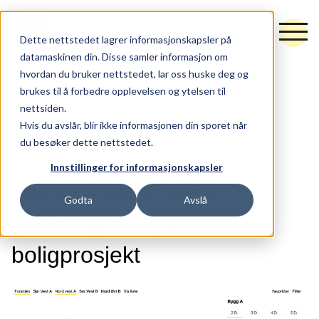
NO
EN
Dette nettstedet lagrer informasjonskapsler på
datamaskinen din. Disse samler informasjon om
hvordan du bruker nettstedet, lar oss huske deg og
brukes til å forbedre opplevelsen og ytelsen til
nettsiden.
Tjenester
Hvis du avslår, blir ikke informasjonen din sporet når
du besøker dette nettstedet.
FORSIDEN
NYTT
Råd og retning
Innstillinger for informasjonskapsler
Idé og utforming
Stor interesse rundt
Godta
Avslå
Synlighet og vekst
lansering av nytt
Hubspot
boligprosjekt
Arbeider
Nytt