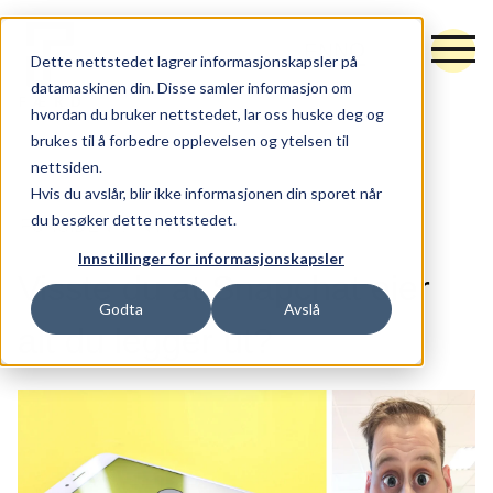
NO
EN
Dette nettstedet lagrer informasjonskapsler på
datamaskinen din. Disse samler informasjon om
hvordan du bruker nettstedet, lar oss huske deg og
brukes til å forbedre opplevelsen og ytelsen til
nettsiden.
Tjenester
Hvis du avslår, blir ikke informasjonen din sporet når
du besøker dette nettstedet.
FORSIDEN
NYTT
Råd og retning
Innstillinger for informasjonskapsler
Idé og utforming
Visste du at Snapchat eier
Godta
Avslå
Synlighet og vekst
alt du legger ut?
Hubspot
Arbeider
Nytt