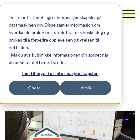
NO
EN
Dette nettstedet lagrer informasjonskapsler på
datamaskinen din. Disse samler informasjon om
hvordan du bruker nettstedet, lar oss huske deg og
brukes til å forbedre opplevelsen og ytelsen til
nettsiden.
Tjenester
Hvis du avslår, blir ikke informasjonen din sporet når
du besøker dette nettstedet.
FORSIDEN
NYTT
Råd og retning
Innstillinger for informasjonskapsler
Idé og utforming
HubSpot Gold Solutions
Godta
Avslå
Synlighet og vekst
Partner
Hubspot
Arbeider
Nytt