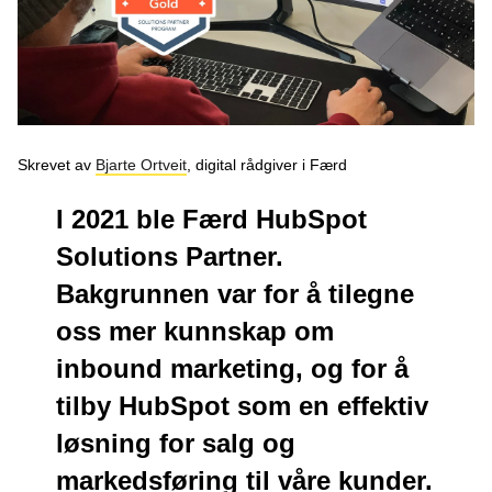
Podcast
Om oss
Kontakt
Nyhetsbrev
Skrevet av
Bjarte Ortveit
, digital rådgiver i Færd
I 2021 ble Færd HubSpot
Solutions Partner.
Bakgrunnen var for å tilegne
oss mer kunnskap om
inbound marketing, og for å
tilby HubSpot som en effektiv
løsning for salg og
markedsføring til våre kunder.