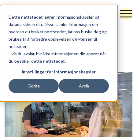
EN
NO
Dette nettstedet lagrer informasjonskapsler på
datamaskinen din. Disse samler informasjon om
hvordan du bruker nettstedet, lar oss huske deg og
brukes til å forbedre opplevelsen og ytelsen til
nettsiden.
Tjenester
FORSIDEN
PODCAST
Hvis du avslår, blir ikke informasjonen din sporet når
Podcast
du besøker dette nettstedet.
Råd og retning
Innstillinger for informasjonskapsler
Idé og utforming
Godta
Avslå
Synlighet og vekst
Hubspot
Arbeider
Nytt