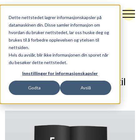
NO
EN
Dette nettstedet lagrer informasjonskapsler på
datamaskinen din. Disse samler informasjon om
hvordan du bruker nettstedet, lar oss huske deg og
brukes til å forbedre opplevelsen og ytelsen til
nettsiden.
Tjenester
Hvis du avslår, blir ikke informasjonen din sporet når
du besøker dette nettstedet.
FORSIDEN
NYTT
Råd og retning
Innstillinger for informasjonskapsler
Idé og utforming
Da Essenz og Spring ble til
Godta
Avslå
Synlighet og vekst
Færd
Hubspot
Arbeider
Nytt