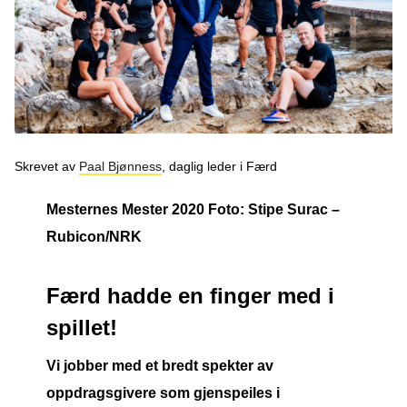
Podcast
Om oss
Kontakt
Nyhetsbrev
Skrevet av
Paal Bjønness
, daglig leder i Færd
Mesternes Mester 2020 Foto: Stipe Surac –
Rubicon/NRK
Færd hadde en finger med i
spillet!
Vi jobber med et bredt spekter av
oppdragsgivere som gjenspeiles i