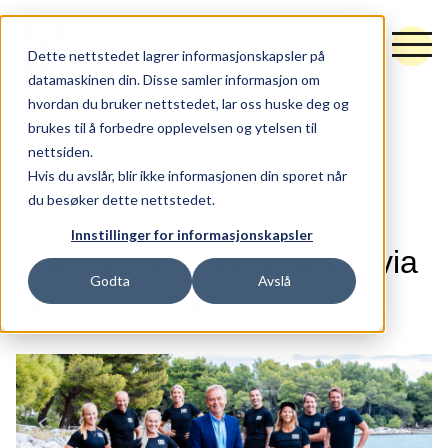
NO
EN
Dette nettstedet lagrer informasjonskapsler på
datamaskinen din. Disse samler informasjon om
hvordan du bruker nettstedet, lar oss huske deg og
brukes til å forbedre opplevelsen og ytelsen til
nettsiden.
Tjenester
Hvis du avslår, blir ikke informasjonen din sporet når
du besøker dette nettstedet.
FORSIDEN
NYTT
Råd og retning
Innstillinger for informasjonskapsler
Idé og utforming
Lokasjonsmarkedsføring via
Godta
Avslå
Synlighet og vekst
Mesternes Mester
Hubspot
Arbeider
Nytt