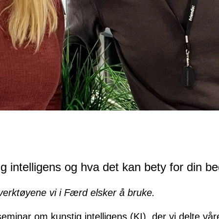
g intelligens og hva det kan bety for din bed
verktøyene vi i Færd elsker å bruke.
eminar om kunstig intelligens (KI), der vi delte vår