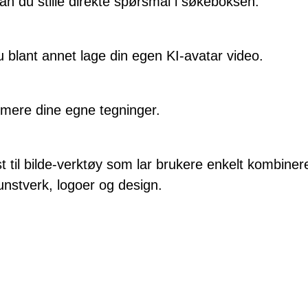
an du stille direkte spørsmål i søkeboksen.
 blant annet lage din egen KI-avatar video.
imere dine egne tegninger.
st til bilde-verktøy som lar brukere enkelt kombine
kunstverk, logoer og design.