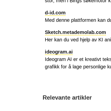
stor, men i Bings søkemotor k
d-id.com
Med denne plattformen kan du
Sketch.metademolab.com
Her kan du ved hjelp av KI an
ideogram.ai
Ideogram AI er et kreativt tek
grafikk for å lage personlige 
Relevante artikler