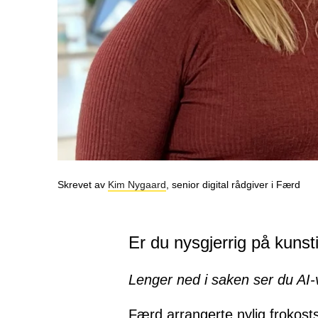
Skrevet av
Kim Nygaard
, senior digital rådgiver i Færd
Er du nysgjerrig på kunsti
Lenger ned i saken ser du AI-
Færd arrangerte nylig frokosts