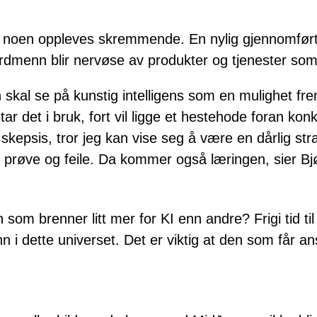
or noen oppleves skremmende. En nylig gjennomført
ordmenn blir nervøse av produkter og tjenester som
n skal se på kunstig intelligens som en mulighet 
r det i bruk, fort vil ligge et hestehode foran konk
skepsis, tror jeg kan vise seg å være en dårlig stra
 å prøve og feile. Da kommer også læringen, sier B
 som brenner litt mer for KI enn andre? Frigi tid ti
inn i dette universet. Det er viktig at den som får an