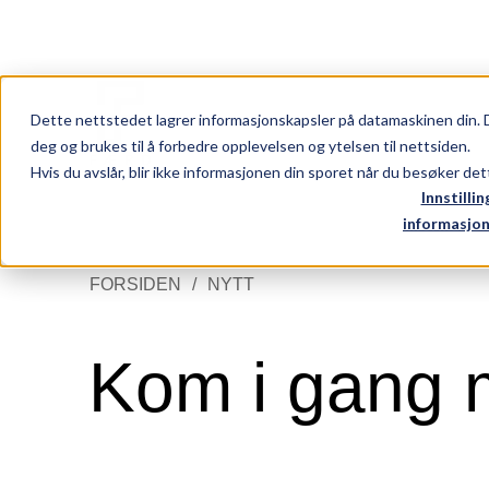
NO
EN
FORSIDEN
NYTT
Dette nettstedet lagrer informasjonskapsler på datamaskinen din. 
deg og brukes til å forbedre opplevelsen og ytelsen til nettsiden.
Hvis du avslår, blir ikke informasjonen din sporet når du besøker de
Innstillin
informasjon
FORSIDEN
NYTT
Tjenester
Kom i gang m
Arbeider
Nytt