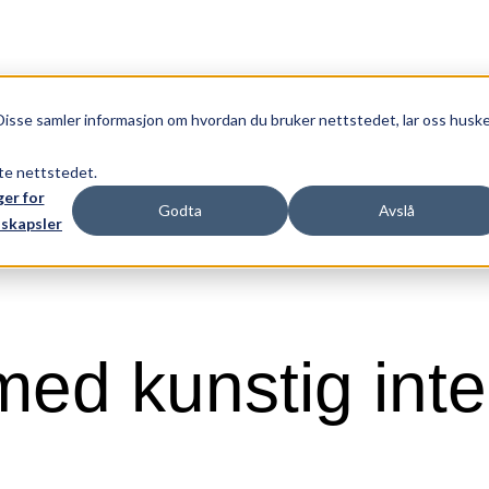
Disse samler informasjon om hvordan du bruker nettstedet, lar oss husk
tte nettstedet.
ger for
Godta
Avslå
skapsler
ed kunstig intel