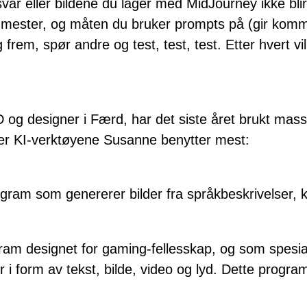
ar eller bildene du lager med MidJourney ikke blir f
ør mester, og måten du bruker prompts på (gir komm
 frem, spør andre og test, test, test. Etter hvert v
D og designer i Færd, har det siste året brukt masse
ver KI-verktøyene Susanne benytter mest:
gram som genererer bilder fra språkbeskrivelser, k
gram designet for gaming-fellesskap, og som spes
r i form av tekst, bilde, video og lyd. Dette progr