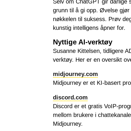
Selv om ChatGPT gir dårlige sv
grunn til å gi opp. Øvelse gj
nøkkelen til suksess. Prøv deg
kunstig intelligens åpner for.
Nyttige AI-verktøy
Susanne Kittelsen, tidligere A
verktøy. Her er en oversikt o
midjourney.com
Midjourney er et KI-basert pro
discord.com
Discord er et gratis VoIP-pro
mellom brukere i chattekanale
Midjourney.