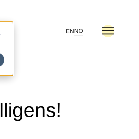
NO
EN
e
ligens!