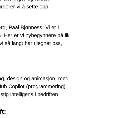
rderer vi å sette opp
ærd, Paal Bjønness. Vi er i
å. Her er vi nybegynnere på lik
 så langt har tilegnet oss,
ling, design og animasjon, med
Hub Copilot (programmering).
ig intelligens i bedriften.
ft: