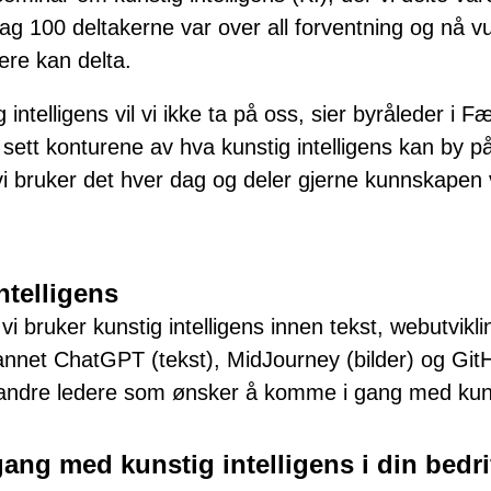
g 100 deltakerne var over all forventning og nå vu
flere kan delta.
 intelligens vil vi ikke ta på oss, sier byråleder i F
 sett konturene av hva kunstig intelligens kan by p
 bruker det hver dag og deler gjerne kunnskapen vi
ntelligens
vi bruker kunstig intelligens innen tekst, webutvik
annet ChatGPT (tekst), MidJourney (bilder) og Git
til andre ledere som ønsker å komme i gang med kunst
gang med kunstig intelligens i din bedri