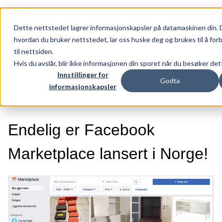
NO
EN
Dette nettstedet lagrer informasjonskapsler på datamaskinen din. 
hvordan du bruker nettstedet, lar oss huske deg og brukes til å fo
til nettsiden.
Hvis du avslår, blir ikke informasjonen din sporet når du besøker de
Innstillinger for
Godta
Tjenester
informasjonskapsler
FORSIDEN
NYTT
Råd og retning
Idé og utforming
Endelig er Facebook
Synlighet og vekst
Marketplace lansert i Norge!
Hubspot
Arbeider
Nytt