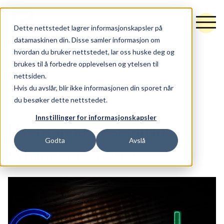
NO
EN
Dette nettstedet lagrer informasjonskapsler på
datamaskinen din. Disse samler informasjon om
hvordan du bruker nettstedet, lar oss huske deg og
brukes til å forbedre opplevelsen og ytelsen til
nettsiden.
Tjenester
Hvis du avslår, blir ikke informasjonen din sporet når
du besøker dette nettstedet.
FORSIDEN
NYTT
Råd og retning
Innstillinger for informasjonskapsler
Idé og utforming
Hvordan få best mulig
Godta
Avslå
Synlighet og vekst
synlighet i Google?
Hubspot
Arbeider
Nytt