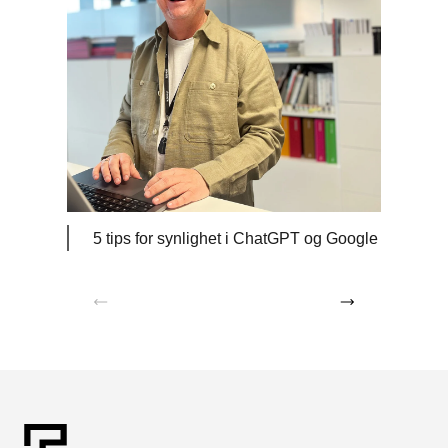
5 tips for synlighet i ChatGPT og Google
Lær h
Chat