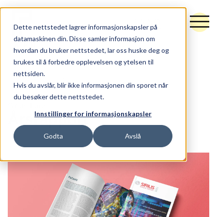
NO
EN
Dette nettstedet lagrer informasjonskapsler på
datamaskinen din. Disse samler informasjon om
hvordan du bruker nettstedet, lar oss huske deg og
brukes til å forbedre opplevelsen og ytelsen til
nettsiden.
Tjenester
FORSIDEN
ARBEIDER
Hvis du avslår, blir ikke informasjonen din sporet når
du besøker dette nettstedet.
Råd og retning
Sirius-Labs
Innstillinger for informasjonskapsler
Årsrapport
Idé og utforming
Godta
Avslå
Synlighet og vekst
Hubspot
Arbeider
Nytt