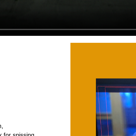
m,
k for spissing