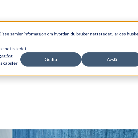
Disse samler informasjon om hvordan du bruker nettstedet, lar oss husk
tte nettstedet.
ger for
Godta
Avslå
skapsler