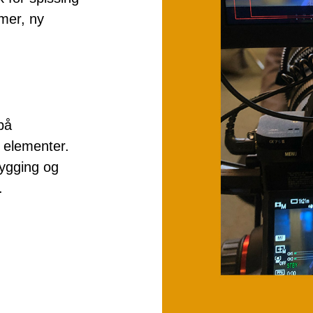
lmer, ny
 på
 elementer.
bygging og
t.