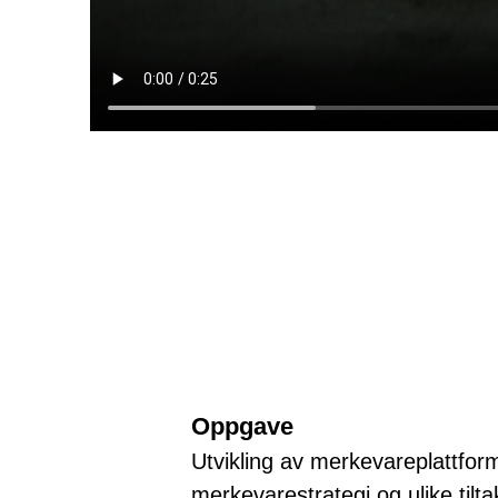
Oppgave
Utvikling av merkevareplattfor
merkevarestrategi og ulike tilta