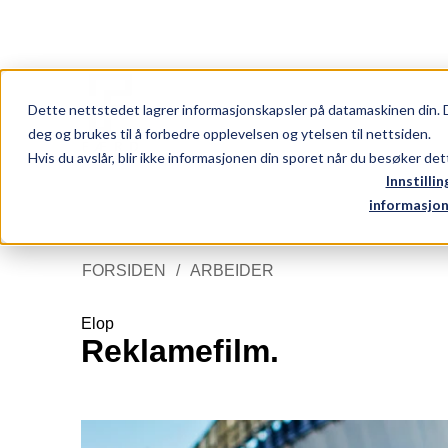
NO
EN
FORSIDEN
ARBEIDER
Dette nettstedet lagrer informasjonskapsler på datamaskinen din. 
deg og brukes til å forbedre opplevelsen og ytelsen til nettsiden.
Hvis du avslår, blir ikke informasjonen din sporet når du besøker de
Innstillin
informasjon
FORSIDEN
ARBEIDER
Tjenester
Elop
Arbeider
Reklamefilm.
Nytt