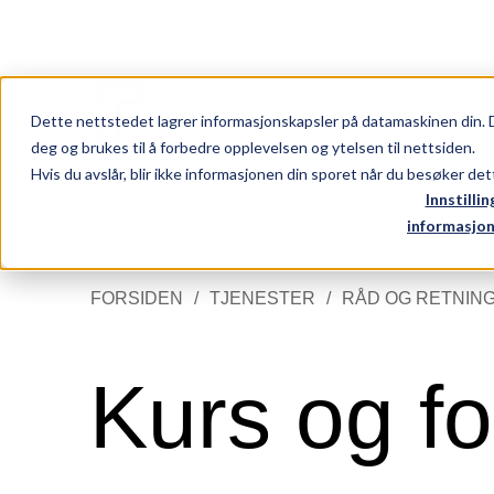
E
FORSIDEN
TJENESTER
RÅD OG RETNING
KURS
Dette nettstedet lagrer informasjonskapsler på datamaskinen din. 
deg og brukes til å forbedre opplevelsen og ytelsen til nettsiden.
Hvis du avslår, blir ikke informasjonen din sporet når du besøker de
Innstillin
informasjon
FORSIDEN
TJENESTER
RÅD OG RETNIN
Tjenester
Arbeider
Kurs og f
Nytt