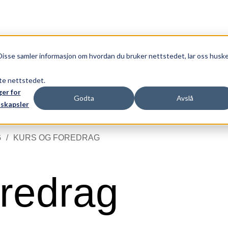
N
NO
 OG FOREDRAG
Disse samler informasjon om hvordan du bruker nettstedet, lar oss husk
tte nettstedet.
ger for
Godta
Avslå
skapsler
G
KURS OG FOREDRAG
oredrag