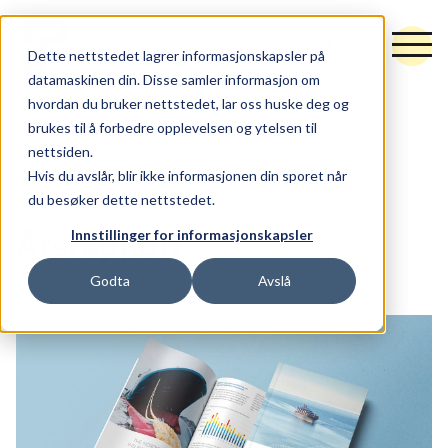
NO
EN
Dette nettstedet lagrer informasjonskapsler på
datamaskinen din. Disse samler informasjon om
hvordan du bruker nettstedet, lar oss huske deg og
brukes til å forbedre opplevelsen og ytelsen til
nettsiden.
Tjenester
FORSIDEN
ARBEIDER
Hvis du avslår, blir ikke informasjonen din sporet når
du besøker dette nettstedet.
Råd og retning
Cefor
Innstillinger for informasjonskapsler
Årsrapport
Idé og utforming
Godta
Avslå
Synlighet og vekst
Hubspot
Arbeider
Nytt